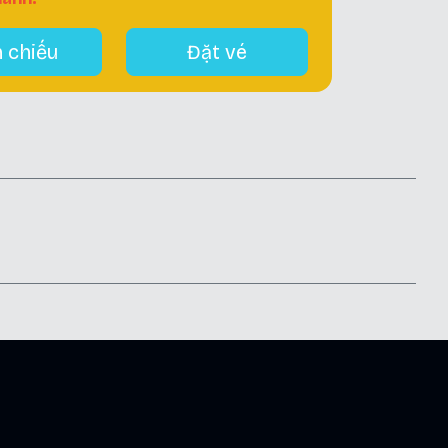
h chiếu
Đặt vé