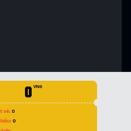
0
VNĐ
t vé:
0
hiếu:
0
hành: