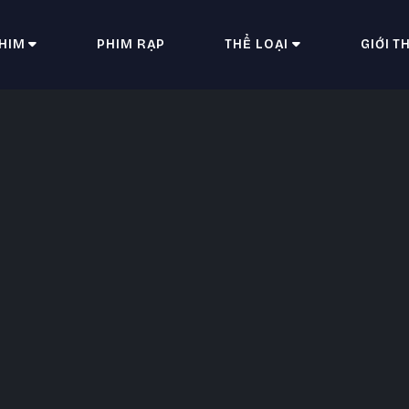
HIM
PHIM RẠP
THỂ LOẠI
GIỚI T