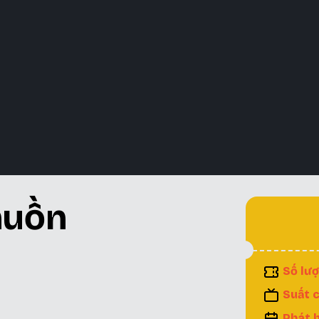
huồn
Số lượ
Suất c
Phát 