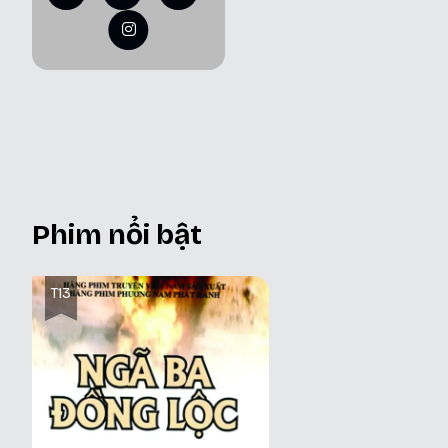
Phim nổi bật
T13