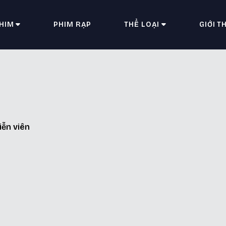
HIM
PHIM RẠP
THỂ LOẠI
GIỚI T
h
iễn viên