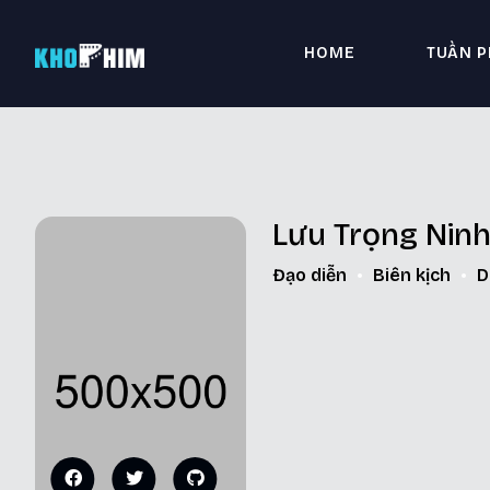
HOME
TUẦN P
Lưu Trọng Nin
Đạo diễn
Biên kịch
D