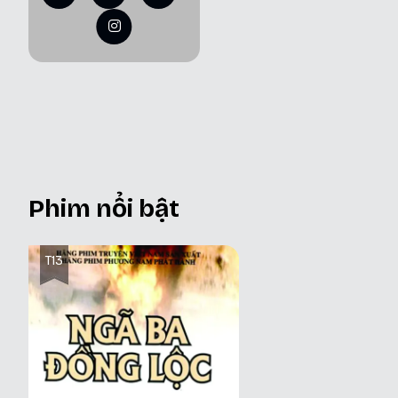
Phim nổi bật
T13