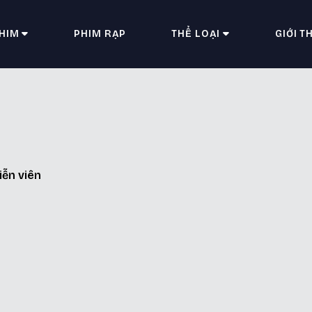
HIM
PHIM RẠP
THỂ LOẠI
GIỚI T
h
iễn viên